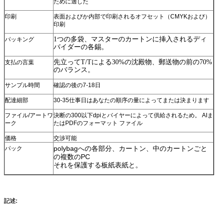
ために適した
印刷
表面およびか内部で印刷されるオフセット（CMYKおよび）
印刷
1つの多袋、マスターのカートンに挿入されるディ
パッキング
バイダーの各錫。
先立ってT/Tによる30%の沈殿物、郵送物の前の70%
支払の言葉
のバランス。
サンプル時間
確認の後の7-18日
配達細部
30-35仕事日はあなたの順序の量によってまたは決まります
ファイル/アートワ
決断の300以下dpiとバイヤーによって供給されるため。 AIま
ーク
たはPDFのフォーマット ファイル
価格
交渉可能
polybagへの各部分、カートン、中のカートンごと
パック
の複数のPC
それを保護する板紙表紙と。
記述: