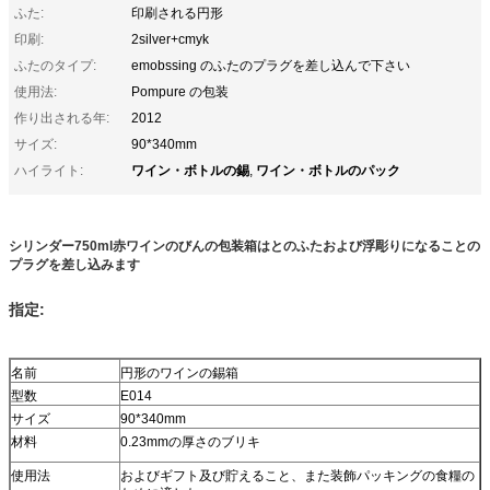
ふた:
印刷される円形
印刷:
2silver+cmyk
ふたのタイプ:
emobssing のふたのプラグを差し込んで下さい
使用法:
Pompure の包装
作り出される年:
2012
サイズ:
90*340mm
ワイン・ボトルの錫
ワイン・ボトルのパック
ハイライト:
,
シリンダー750ml赤ワインのびんの包装箱はとのふたおよび浮彫りになることの
プラグを差し込みます
指定:
名前
円形のワインの錫箱
型数
E014
サイズ
90*340mm
材料
0.23mmの厚さのブリキ
使用法
およびギフト及び貯えること、また装飾パッキングの食糧の