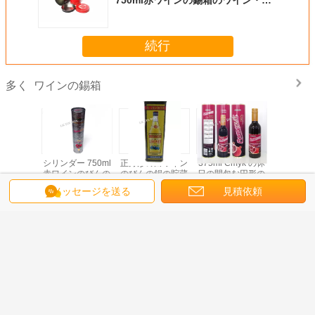
トルの錫
続行
ワインの錫箱
多く
シリンダー
シリンダー 750ml
正方形の白ワイン
375ml Cmyk の休
750ml 
のギフト
赤ワインのびんの
のびんの錫の貯蔵
日の間包む円形の
トルの包
ワイン・ボ
包装箱はとのふた
容器、個人化され
ワインの錫箱の精
の正方形
メッセージを送る
見積依頼
はとの気
および浮彫りにな
た金属のギフト用
神のびん
ブリキの
のプラグ
ることのプラグを
の箱
缶を印
込みます
差し込みます
CMY
言語を変えて下さい
Japanese
ホーム
|
About Us
|
Contact Us
|
地図
|
Privacy Policy