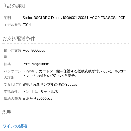
商品の詳細
証明:
Sedex BSCI BRC Disney ISO9001:2008 HACCP FDA SGS LFGB
モデル番号:
E014
お支払配送条件
最小注文数
Moq: 5000pcs
量:
価格:
Price Negotiable
パッケージ
polybag、カートン、錫を保護する板紙表紙が付いている中のカー
トンごとの複数の PC への各部分。
の詳細:
受渡し時間:
確認されるサンプルの後の 35days
支払条件:
トン/ Tは、リットル/℃
供給の能力:
日あたり20000pcs
説明
ワインの錫箱