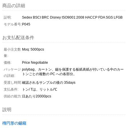
商品の詳細
証明:
Sedex BSCI BRC Disney ISO9001:2008 HACCP FDA SGS LFGB
モデル番号:
P045
お支払配送条件
最小注文数
Moq: 5000pcs
量:
価格:
Price Negotiable
パッケージ
polybag、カートン、錫を保護する板紙表紙が付いている中のカー
トンごとの複数の PC への各部分。
の詳細:
受渡し時間:
確認されるサンプルの後の 35days
支払条件:
トン/ Tは、リットル/℃
供給の能力:
日あたり20000pcs
説明
楕円形の錫箱