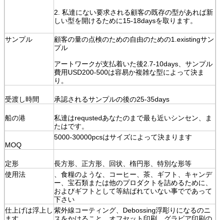
2. 私達にない要求される顧客の既存の型があれば新
しい型を開けるために15-18daysを取ります。
サンプル
顧客の量の点検のための自由のための1.existingサン
プル
アートワークが支払着いた後2.7-10days、サンプル
費用USD200-500は容易か複雑な型によって決ま
り。
受渡し時間
承認されるサンプルの後の25-35days
船の港
私達はrequstedあなたのまで最も近いシンセン、ま
たはです。
5000-30000pcsはサイズによって決まります
MOQ
定形
長方形、正方形、回状、楕円形、特別な形等
使用法
、食糧のような、コーヒー、茶、ギフト、キャンデ
ー、宝石類または他のプロダクトを詰めるために、
およびギフトとして等結ばれていない事でであって
下さい
仕上げは浮上し
紫外線コーティング、Debossing浮彫りになるのニ
ます
スをかけること、オフセット印刷、グラビア印刷の