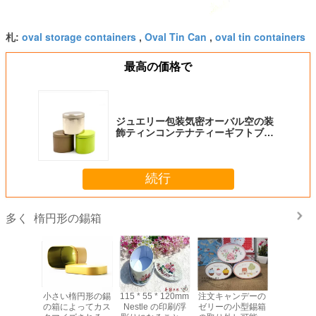
oval storage containers
Oval Tin Can
oval tin containers
札:
,
,
最高の価格で
ジュエリー包装気密オーバル空の装
飾ティンコンテナティーギフトブリ
キ缶
続行
楕円形の錫箱
多く
可能な金
小さい楕円形の錫
115 * 55 * 120mm
注文キャンデーの
ウォッカ
トの包装
の箱によってカス
Nestle の印刷/浮
ゼリーの小型錫箱
装用の金