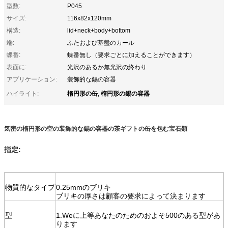
型数:
P045
サイズ:
116x82x120mm
構造:
lid+neck+body+bottom
端:
ふたおよび基盤のカール
蝶番:
蝶番無し（要求ごとに加えることができます）
表面に:
光沢のあるか無光沢の終わり
アプリケーション:
装飾的な錫の容器
楕円形の缶
楕円形の錫の容器
ハイライト:
,
気密の楕円形の空の装飾的な錫の容器の茶ギフトの缶を包む宝石類
指定:
物質的なタイプ
0.25mmのブリキ
ブリキの厚さは顧客の要求によって決まります
型
1.Weに上等あなたのためのおよそ500のある型があ
ります