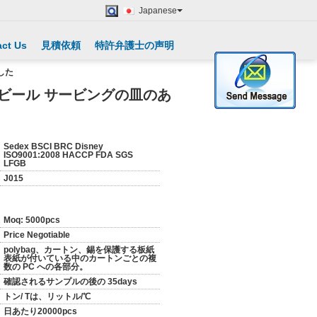
Japanese
ct Us
見積依頼
特許弁護士の声明
した
ル ビール サービングの皿のあ
Sedex BSCI BRC Disney
ISO9001:2008 HACCP FDA SGS
LFGB
J015
Moq: 5000pcs
Price Negotiable
polybag、カートン、錫を保護する板紙
表紙が付いている中のカートンごとの複
数の PC への各部分。
確認されるサンプルの後の 35days
トン/ Tは、リットル/℃
日あたり20000pcs