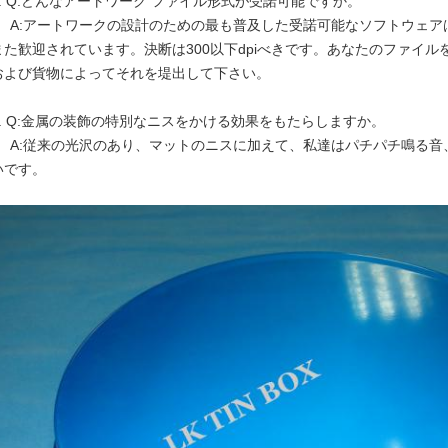
1. Q:どんなアートワーク ファイル形式が受諾可能ですか。
A:アートワークの設計のための最も普及した受諾可能なソフトウェアは司
また歓迎されています。決断は300以下dpiべきです。あなたのファイ
および貨物によってそれを堤出して下さい。
2. Q:金属の装飾の特別なニスをかける効果をもたらしますか。
A:従来の光沢のあり、マットのニスに加えて、私達はパチパチ鳴る
いです。