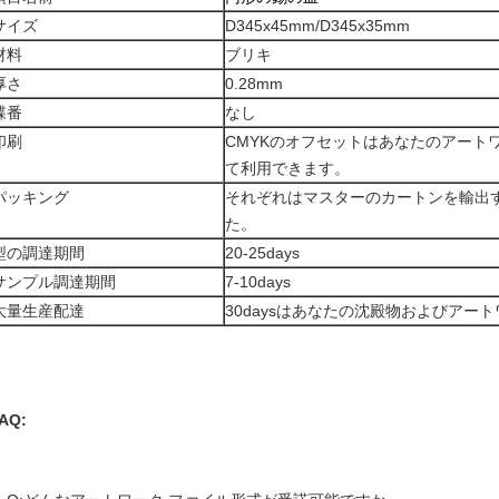
サイズ
D345x45mm/D345x35mm
材料
ブリキ
厚さ
0.28mm
蝶番
なし
印刷
CMYKのオフセットはあなたのアート
て利用できます。
パッキング
それぞれはマスターのカートンを輸出する
た。
型の調達期間
20-25days
サンプル調達期間
7-10days
大量生産配達
30daysはあなたの沈殿物およびアー
AQ: