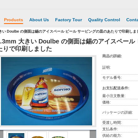
Products
About Us
Factory Tour
Quality Control
Conta
 大きい Doulbe の側面は錫のアイスペール ビール サービングの皿のあたりで印刷しま
0.3mm 大きい Doulbe の側面は錫のアイスペー
たりで印刷しました
商品の詳細:
証明:
モデル番号:
お支払配送条件:
最小注文数量:
価格:
パッケージの詳細:
受渡し時間:
支払条件:
供給の能力: