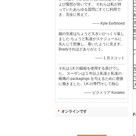
よび愛想が良いです。 それらは私が持
っていたあらゆる質問にすぐに利用で
き、完全に答えて。
—— Kyle Eertmoed
錫の生産はちょうど大きいひっくり返し
ました-ちょうど私達がスケジュールに
先んじて想像し、着いたように見ます。
Bradyそれほどありがとう。
—— 1 月スコット
それは LK の錫箱を使用する喜びでし
た。 スーザンは 1 年以上私達と私達の
蝋燭の packagings を与えるために密接
に働きました。LK の専門そして熱心
—— ビクトリア Kovalev
オンラインです
F