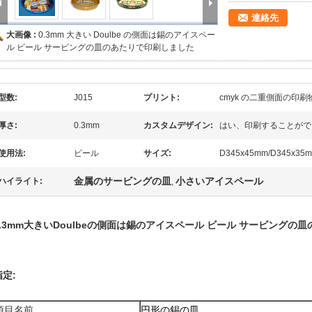
連絡先
大画像 :
0.3mm 大きい Doulbe の側面は錫のアイスペー
ル ビール サービングの皿のあたりで印刷しました
型数:
J015
プリント:
cmyk の二重側面の印刷
厚さ:
0.3mm
カスタムデザイン:
はい、印刷することがで
使用法:
ビール
サイズ:
D345x45mm/D345x35
金属のサービングの皿
小さいアイスペール
ハイライト:
,
0.3mm大きいDoulbeの側面は錫のアイスペール ビール サービングの
指定:
項目名前
円形の錫の皿