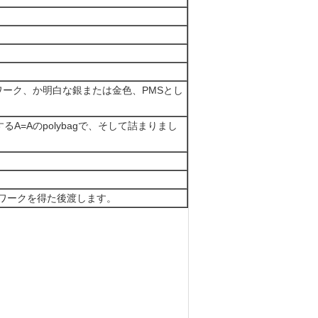
ワーク、か明白な銀または金色、PMSとし
A=Aのpolybagで、そして詰まりまし
トワークを得た後渡します。