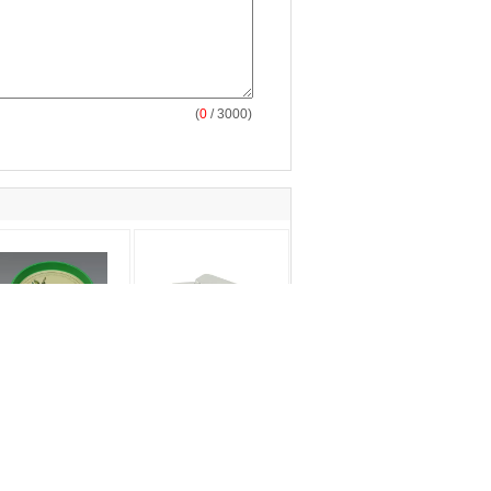
(
0
/ 3000)
刷を用いるカスタマ
長方形の大きい錫のア
された Gavanlized
イスペールの印、金属
ブリキの円形の錫の
はバケツの FDA SGS を
飲みます