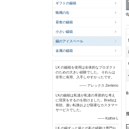
ギフトの錫箱
蝋燭の缶
昼食の錫箱
小さい錫箱
錫のアイスペール
金属の錫箱
LK の錫箱を使用は全体的なプロダクト
のための大きい経験でした。 それらは
非常に有用、入手しやすかったです。
—— アレックス Zenteno
LKの錫箱は私達が私達の革新的な考え
に現実をするのを助けました。Bradyは
有効、速い転換および顕著なカスタマー
サービスでした。
—— Kathie L
LK の錫ずっと箱との私の経験は専門お