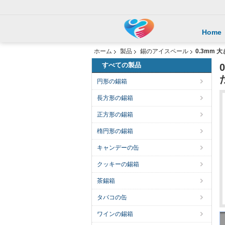
Home
ホーム
製品
錫のアイスペール
0.3mm
すべての製品
円形の錫箱
長方形の錫箱
正方形の錫箱
楕円形の錫箱
キャンデーの缶
クッキーの錫箱
茶錫箱
タバコの缶
ワインの錫箱