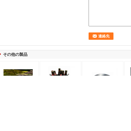
その他の製品
小さい錫のアイスペー
CMYK の錫のアイスペ
円形の大きい金属のワ
印
ルの金属のサービング
ールはさみ、電流を通
インのサービングの皿
イズ
の皿を 250 x 165 x 30
されたビール バケツ 5L
のフル カラーの印刷さ
の
の mm 印刷して下さい
の容積
れた錫棒ギフト パレッ
皿
ト